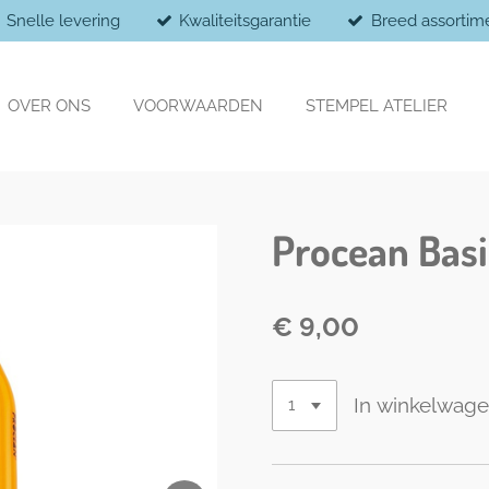
Snelle levering
Kwaliteitsgarantie
Breed assortim
OVER ONS
VOORWAARDEN
STEMPEL ATELIER
Procean Basi
€ 9,00
In winkelwag