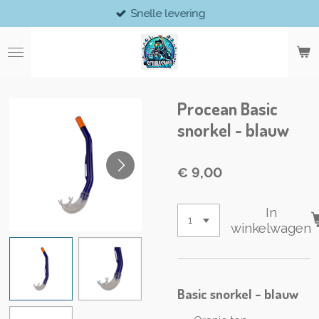
Snelle levering
Ga
direct
naar
de
hoofdinhoud
Procean Basic
snorkel - blauw
€ 9,00
In
winkelwagen
Basic snorkel - blauw