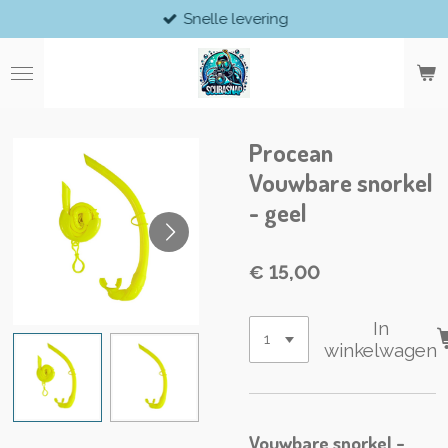
Snelle levering
Ga
direct
naar
de
hoofdinhoud
Procean
Vouwbare snorkel
- geel
€ 15,00
In
winkelwagen
Vouwbare snorkel -