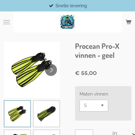
Snelle levering
Ga
direct
naar
de
hoofdinhoud
Procean Pro-X
vinnen - geel
€ 55,00
Maten vinnen
In