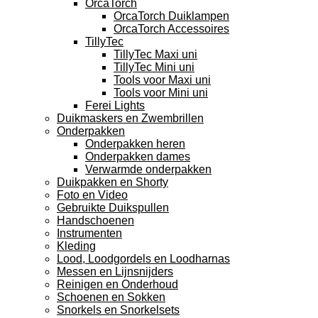
OrcaTorch
OrcaTorch Duiklampen
OrcaTorch Accessoires
TillyTec
TillyTec Maxi uni
TillyTec Mini uni
Tools voor Maxi uni
Tools voor Mini uni
Ferei Lights
Duikmaskers en Zwembrillen
Onderpakken
Onderpakken heren
Onderpakken dames
Verwarmde onderpakken
Duikpakken en Shorty
Foto en Video
Gebruikte Duikspullen
Handschoenen
Instrumenten
Kleding
Lood, Loodgordels en Loodharnas
Messen en Lijnsnijders
Reinigen en Onderhoud
Schoenen en Sokken
Snorkels en Snorkelsets