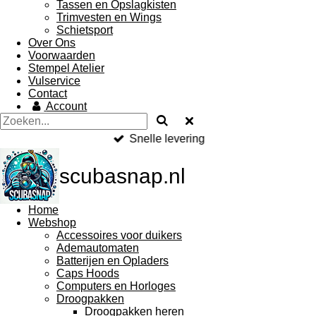
Tassen en Opslagkisten
Trimvesten en Wings
Schietsport
Over Ons
Voorwaarden
Stempel Atelier
Vulservice
Contact
Account
Snelle levering
scubasnap.nl
Home
Webshop
Accessoires voor duikers
Ademautomaten
Batterijen en Opladers
Caps Hoods
Computers en Horloges
Droogpakken
Droogpakken heren