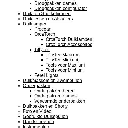
Droogpakken dames
Droogpakken configurator
Duik- en Snorkelvinnen
Duikflessen en Afsluiters
Duiklampen
Procean
OrcaTorch
OrcaTorch Duiklampen
OrcaTorch Accessoires
TillyTec
TillyTec Maxi uni
TillyTec Mini uni
Tools voor Maxi uni
Tools voor Mini uni
Ferei Lights
Duikmaskers en Zwembrillen
Onderpakken
Onderpakken heren
Onderpakken dames
Verwarmde onderpakken
Duikpakken en Shorty
Foto en Video
Gebruikte Duikspullen
Handschoenen
Instrumenten