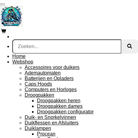
Ga
direct
naar
de
hoofdinhoud
Home
Webshop
Accessoires voor duikers
Ademautomaten
Batterijen en Opladers
Caps Hoods
Computers en Horloges
Droogpakken
Droogpakken heren
Droogpakken dames
Droogpakken configurator
Duik- en Snorkelvinnen
Duikflessen en Afsluiters
Duiklampen
Procean